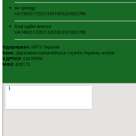
за оренду:
UA738201720313291003203002786
благодійні внески:
UA748201720313261003301002786
Одержувач:
НЛТУ України
Банк:
Державна казначейська служба України, м.Київ
ЄДРПОУ
: 02070996
МФО
: 820172