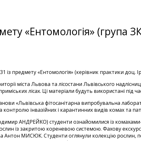
мету «Ентомологія» (група ЗК
1 із предмету «Ентомологія» (керівник практики доц. І
иторії міста Львова та лісостани Львівського надлісниц
приміських лісах. Ці матеріали будуть використані під 
танови «Львівська фітосанітарна випробувальна лабора
 контролю інвазійних і карантинних видів комах та пат
олодимир АНДРЕЙКО) студенти ознайомилися із комахами
 рослин із закритою кореневою системою. Фахову екску
та Антон МИСЮК. Студенти оглянули колекцію рослин, п