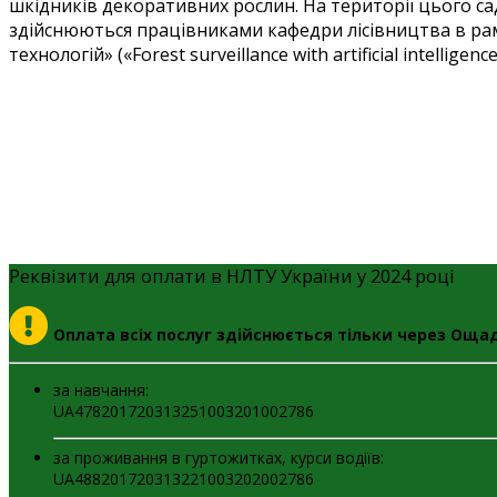
шкідників декоративних рослин. На території цього с
здійснюються працівниками кафедри лісівництва в ра
технологій» («Forest surveillance with artificial intelli
Реквізити для оплати в НЛТУ України у 2024 році
Оплата всіх послуг здійснюється тільки через Оща
за навчання:
UA478201720313251003201002786
за проживання в гуртожитках, курси водіїв:
UA488201720313221003202002786