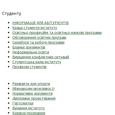
Студенту
ІНФОРМАЦІЯ ДЛЯ АБІТУРІЄНТІВ
Кращі студенти інституту
Освітньо-професійні та освітньо-наукові програми
Обговорення освітніх програм
Силабуси та робочі програми
Бланки документів
Неформальна освіта
Вирішення конфліктних ситуацій
Студентська рада інституту
Профком студентів
Реквізити для оплати
Міжнародні можливості
Нормативні документи
Дипломне проектування
Гуртожитки
Видання інституту
Корисні посилання