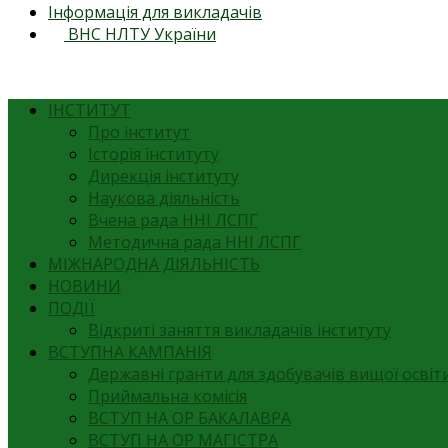
Інформація для викладачів
ВНС НЛТУ України
ІНСТИТУТ
Про інститут
Історія інституту
Дирекція інституту
Наукова діяльність
Вчена рада ННІ ЛСПГ
Методична рада ННІ ЛСПГ
МІЖНАРОДНА ДІЯЛЬНІСТЬ
НОВИНИ
ПОДІЇ
Відкриті заняття викладачів інституту
ВСТУПНА КАМПАНІЯ
Державні гранти для здобувачів вищої освіти
Приймальна комісія
ВСТУП НА ОР БАКАЛАВРА
ВСТУП НА ОР МАГІСТРА