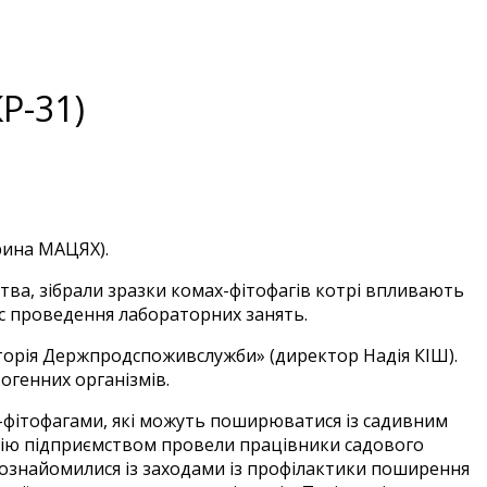
Р-31)
рина МАЦЯХ).
тва, зібрали зразки комах-фітофагів котрі впливають
час проведення лабораторних занять.
торія Держпродспоживслужби» (директор Надія КІШ).
огенних організмів.
-фітофагами, які можуть поширюватися із садивним
рсію підприємством провели працівники садового
ознайомилися із заходами із профілактики поширення