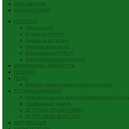
АКРЕДИТАЦІЯ
АНОНСИ ПОДІЙ
ІНСТИТУТ
Про інститут
Історія інституту
Дирекція інституту
Наукова діяльність
Вчена рада ННІ ЛСПГ
Методична рада ННІ ЛСПГ
МІЖНАРОДНА ДІЯЛЬНІСТЬ
НОВИНИ
ПОДІЇ
Відкриті заняття викладачів інституту
ВСТУПНА КАМПАНІЯ
Державні гранти для здобувачів вищої освіти
Приймальна комісія
ВСТУП НА ОР БАКАЛАВРА
ВСТУП НА ОР МАГІСТРА
АКРЕДИТАЦІЯ